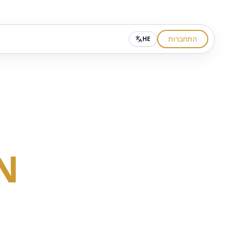
התחברות
HE
N